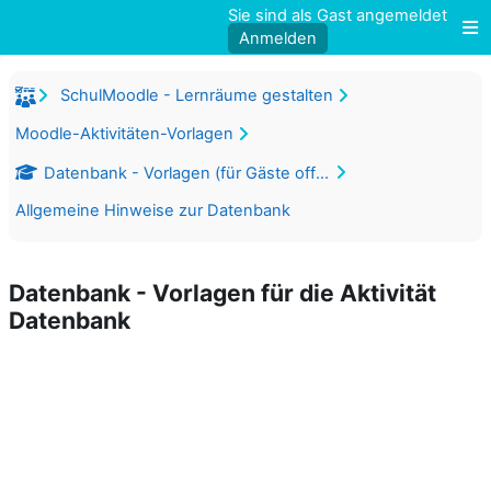
Zum Hauptinhalt
Sie sind als Gast angemeldet
Anmelden
W
SchulMoodle - Lernräume gestalten
Moodle-Aktivitäten-Vorlagen
Datenbank - Vorlagen (für Gäste offen)
Allgemeine Hinweise zur Datenbank
Datenbank - Vorlagen für die Aktivität
Datenbank
Abschnittsübersicht