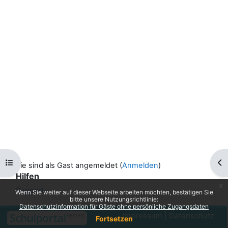
Kursindex öffnen
Blo
Sie sind als Gast angemeldet (
Anmelden
)
Hilfen
x
Support ...
Wenn Sie weiter auf dieser Webseite arbeiten möchten, bestätigen Sie
bitte unsere Nutzungsrichtlinie:
Datenschutzinformation für Gäste ohne persönliche Zugangsdaten
Impressum
|
Datenschutz
Fortsetzen