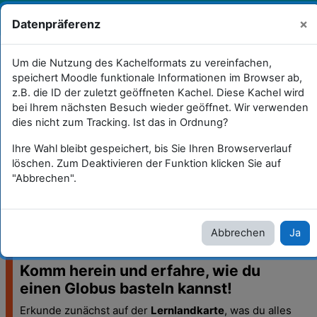
Zum Hauptinhalt
Sie sind als Gast angemeldet
×
Datenpräferenz
Anmelden
Kopierfähige Praxisbeispiele
Um die Nutzung des Kachelformats zu vereinfachen,
speichert Moodle funktionale Informationen im Browser ab,
Lernland digital (für Lernende in Selbsttätigkeit)
z.B. die ID der zuletzt geöffneten Kachel. Diese Kachel wird
bei Ihrem nächsten Besuch wieder geöffnet. Wir verwenden
Mein Globus (5)
dies nicht zum Tracking. Ist das in Ordnung?
Ihre Wahl bleibt gespeichert, bis Sie Ihren Browserverlauf
Mein Globus (5)
löschen. Zum Deaktivieren der Funktion klicken Sie auf
"Abbrechen".
Abbrechen
Ja
Dein Lernprodukt
Komm herein und erfahre, wie du
einen Globus basteln kannst!
Erkunde zunächst auf der
Lernlandkarte
, was du alles