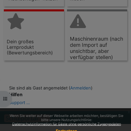
Maschinenraum (nach
Dein großes
dem Import auf
Lernprodukt
unsichtbar, aber
(Bewertungsbereich)
verfügbar stellen)
Sie sind als Gast angemeldet (
Anmelden
)
Hilfen
Kursindex öffnen
Support ...
x
Wenn Sie weiter auf dieser Webseite arbeiten möchten, bestätigen Sie
Impressum
|
Datenschutz
bitte unsere Nutzungsrichtlinie:
Datenschutzinformation für Gäste ohne persönliche Zugangsdaten
Fortsetzen