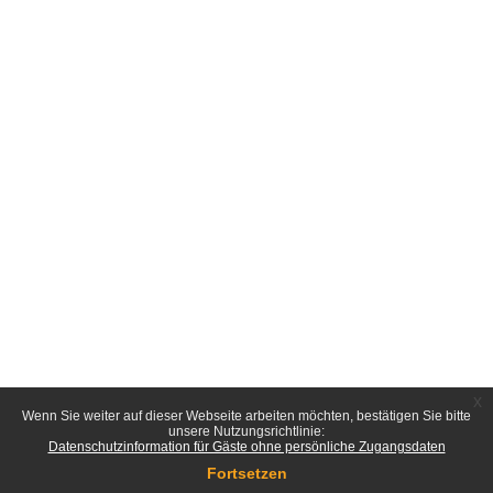
x
Wenn Sie weiter auf dieser Webseite arbeiten möchten, bestätigen Sie bitte
unsere Nutzungsrichtlinie:
Datenschutzinformation für Gäste ohne persönliche Zugangsdaten
Fortsetzen