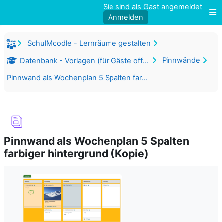
Zum Hauptinhalt
Sie sind als Gast angemeldet
Anmelden
W
SchulMoodle - Lernräume gestalten
Pinnwände
Datenbank - Vorlagen (für Gäste offen)
Pinnwand als Wochenplan 5 Spalten farbiger hintergrund (Kopie)
Pinnwand als Wochenplan 5 Spalten
farbiger hintergrund (Kopie)
Abschlussbedingungen