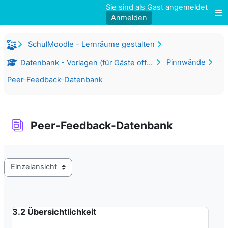
Zum Hauptinhalt
Sie sind als Gast angemeldet
Anmelden
W
SchulMoodle - Lernräume gestalten
Pinnwände
Datenbank - Vorlagen (für Gäste offen)
Peer-Feedback-Datenbank
Peer-Feedback-Datenbank
Abschlussbedingungen
Modus Tertiärnavigation anzeigen
3.2 Übersichtlichkeit