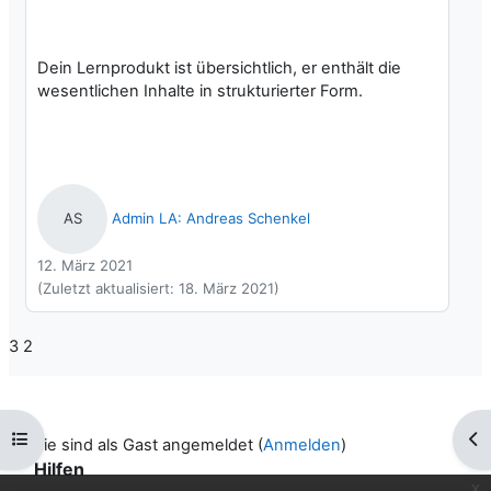
Dein Lernprodukt ist übersichtlich, er enthält die
wesentlichen Inhalte in strukturierter Form.
Admin LA: Andreas Schenkel
AS
12. März 2021
(Zuletzt aktualisiert:
18. März 2021
)
3 2
Kursindex öffnen
Blo
Sie sind als Gast angemeldet (
Anmelden
)
Hilfen
x