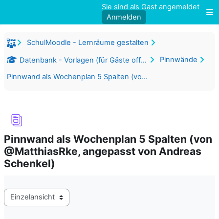
Zum Hauptinhalt
Sie sind als Gast angemeldet
Anmelden
W
SchulMoodle - Lernräume gestalten
Pinnwände
Datenbank - Vorlagen (für Gäste offen)
Pinnwand als Wochenplan 5 Spalten (von @MatthiasRke, angepasst von Andreas Schenkel)
Pinnwand als Wochenplan 5 Spalten (von
@MatthiasRke, angepasst von Andreas
Schenkel)
Abschlussbedingungen
Modus Tertiärnavigation anzeigen