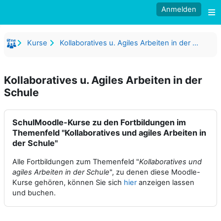
Zum Hauptinhalt
Anmelden
W
Kurse
Kollaboratives u. Agiles Arbeiten in der Schule
Kollaboratives u. Agiles Arbeiten in der
Schule
Blöcke
SchulMoodle-Kurse zu den Fortbildungen im Themenfeld "Kollab
SchulMoodle-Kurse zu den Fortbildungen im
Themenfeld "Kollaboratives und agiles Arbeiten in
der Schule"
Alle Fortbildungen zum Themenfeld "
Kollaboratives und
agiles Arbeiten in der Schule
", zu denen diese Moodle-
Kurse gehören, können Sie sich
hier
anzeigen lassen
und buchen.