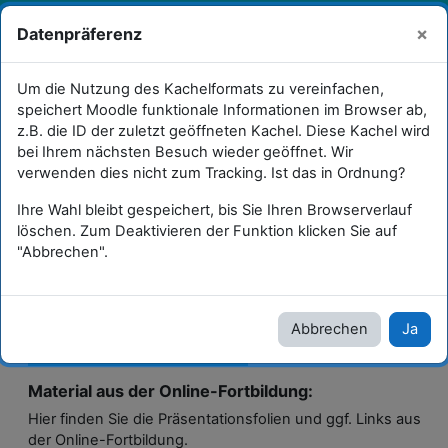
Zum Hauptinhalt
Sie sind als Gast angemeldet
×
Datenpräferenz
Anmelden
W
Kinder- u. Jugendmedienschutz
Um die Nutzung des Kachelformats zu vereinfachen,
speichert Moodle funktionale Informationen im Browser ab,
QualiKJMS_SekI_etal.
z.B. die ID der zuletzt geöffneten Kachel. Diese Kachel wird
bei Ihrem nächsten Besuch wieder geöffnet. Wir
Cybermobbing 16./23.04.2026
verwenden dies nicht zum Tracking. Ist das in Ordnung?
Ihre Wahl bleibt gespeichert, bis Sie Ihren Browserverlauf
Cybermobbing 16./23.04.2026
löschen. Zum Deaktivieren der Funktion klicken Sie auf
"Abbrechen".
Cybermobbing
16./23.04.2026
Abbrechen
Ja
Material aus der Online-Fortbildung:
Hier finden Sie die Präsentationsfolien und ggf. Links aus
der Online-Fortbildung.