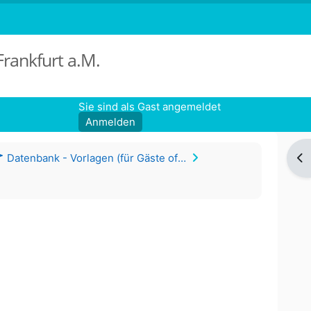
Frankfurt a.M.
Sie sind als Gast angemeldet
Anmelden
Bl
Datenbank - Vorlagen (für Gäste offen)