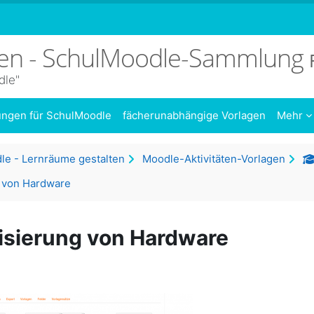
sen - SchulMoodle-Sammlung
dle"
dungen für SchulMoodle
fächerunabhängige Vorlagen
Mehr
le - Lernräume gestalten
Moodle-Aktivitäten-Vorlagen
g von Hardware
risierung von Hardware
ttsübersicht