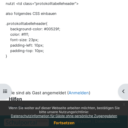
nutzt <td class="protokolltabelleheader">
also folgendes CSS einbauen
.protokolltabelleheader{
background-color: #00529f;
color: #fff;
font-size: 23px;
padding-left: 10px;
padding-top: 10px;
}
Kursindex öffnen
Blo
Sie sind als Gast angemeldet (
Anmelden
)
Hilfen
x
Support ...
Wenn Sie weiter auf dieser Webseite arbeiten möchten, bestätigen Sie
bitte unsere Nutzungsrichtlinie:
Datenschutzinformation für Gäste ohne persönliche Zugangsdaten
Impressum
|
Datenschutz
Fortsetzen