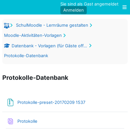
Zum Hauptinhalt
Sie sind als Gast angemeldet
Anmelden
W
SchulMoodle - Lernräume gestalten
Moodle-Aktivitäten-Vorlagen
Datenbank - Vorlagen (für Gäste offen)
Protokolle-Datenbank
Protokolle-Datenbank
Abschnittsübersicht
Datei
Protokolle-preset-20170209 1537
Datenbank
Protokolle