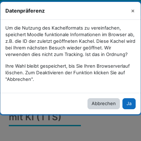
Zum Hauptinhalt
Sie sind als Gast angemeldet
×
Datenpräferenz
Anmelden
W
Selbstlernkurse für Lehrkräfte
Um die Nutzung des Kachelformats zu vereinfachen,
speichert Moodle funktionale Informationen im Browser ab,
Selbstlernkurs Generative Sprach-KI
z.B. die ID der zuletzt geöffneten Kachel. Diese Kachel wird
bei Ihrem nächsten Besuch wieder geöffnet. Wir
Texte versprachlichen mit KI (TTS)
verwenden dies nicht zum Tracking. Ist das in Ordnung?
Ihre Wahl bleibt gespeichert, bis Sie Ihren Browserverlauf
Texte versprachlichen mit KI (TTS)
löschen. Zum Deaktivieren der Funktion klicken Sie auf
"Abbrechen".
Texte
versprachlichen
Abbrechen
Ja
mit KI (TTS)