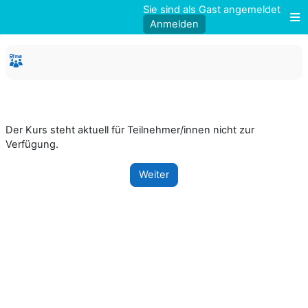
Zum Hauptinhalt
Sie sind als Gast angemeldet
Anmelden
W
Der Kurs steht aktuell für Teilnehmer/innen nicht zur
Verfügung.
Weiter