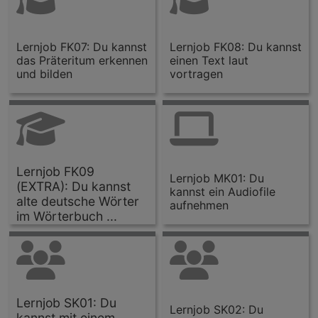
Lernjob FK07: Du kannst
Lernjob FK08: Du kannst
das Präteritum erkennen
einen Text laut
und bilden
vortragen
Lernjob FK09
Lernjob MK01: Du
(EXTRA): Du kannst
kannst ein Audiofile
alte deutsche Wörter
aufnehmen
im Wörterbuch ...
Lernjob SK01: Du
Lernjob SK02: Du
kannst mit einem