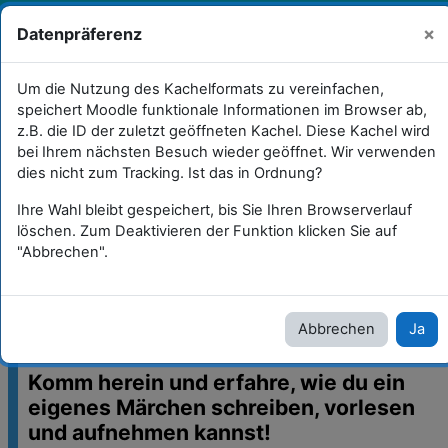
Zum Hauptinhalt
Sie sind als Gast angemeldet
×
Datenpräferenz
Anmelden
Kopierfähige Praxisbeispiele
Um die Nutzung des Kachelformats zu vereinfachen,
speichert Moodle funktionale Informationen im Browser ab,
Lernland digital (für Lernende in Selbsttätigkeit)
z.B. die ID der zuletzt geöffneten Kachel. Diese Kachel wird
bei Ihrem nächsten Besuch wieder geöffnet. Wir verwenden
Im Märchenwald (5)
dies nicht zum Tracking. Ist das in Ordnung?
Ihre Wahl bleibt gespeichert, bis Sie Ihren Browserverlauf
Im Märchenwald (5)
löschen. Zum Deaktivieren der Funktion klicken Sie auf
"Abbrechen".
Abbrechen
Ja
Dein Lernprodukt
Komm herein und erfahre, wie du ein
eigenes Märchen schreiben, vorlesen
und aufnehmen
kannst!