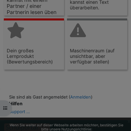
kannst einen Text
Partner / einer
überarbeiten.
Partnerin lesen üben
Dein großes
Maschinenraum (auf
Lernprodukt
unsichtbar, aber
(Bewertungsbereich)
verfügbar stellen)
Sie sind als Gast angemeldet (
Anmelden
)
Hilfen
Kursindex öffnen
Support ...
x
Wenn Sie weiter auf dieser Webseite arbeiten möchten, bestätigen Sie
Impressum
|
Datenschutz
bitte unsere Nutzungsrichtlinie: