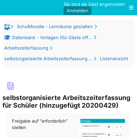
Zum Hauptinhalt
Sie sind als Gast angemeldet
Anmelden
W
SchulMoodle - Lernräume gestalten
Datenbank - Vorlagen (für Gäste offen)
Arbeitszeiterfassung
selbstorganisierte Arbeitszeiterfassung für Schüler (hinzugefügt 20200429)
Listenansicht
selbstorganisierte Arbeitszeiterfassung
für Schüler (hinzugefügt 20200429)
Abschlussbedingungen
Freigabe auf "erforderlich"
stellen