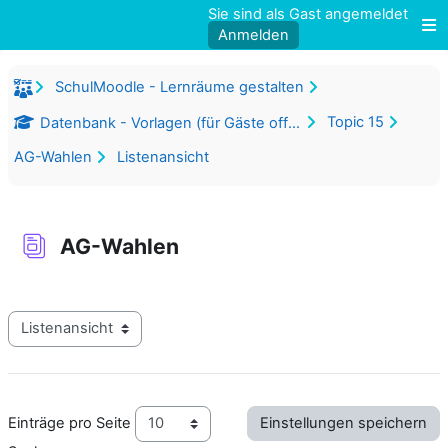
Zum Hauptinhalt
Sie sind als Gast angemeldet
Anmelden
W
SchulMoodle - Lernräume gestalten
Topic 15
Datenbank - Vorlagen (für Gäste offen)
AG-Wahlen
Listenansicht
AG-Wahlen
Abschlussbedingungen
Modus Tertiärnavigation anzeigen
Einträge pro Seite