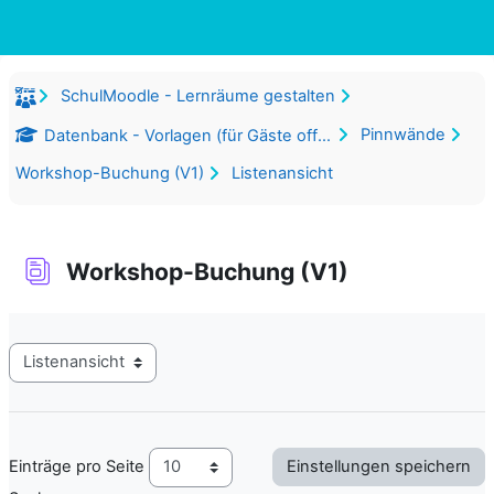
Zum Hauptinhalt
SchulMoodle - Lernräume gestalten
Pinnwände
Datenbank - Vorlagen (für Gäste offen)
Workshop-Buchung (V1)
Listenansicht
Workshop-Buchung (V1)
Abschlussbedingungen
Modus Tertiärnavigation anzeigen
Einträge pro Seite