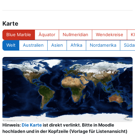
Karte
Blue Marble
Äquator
Nullmeridian
Wendekreise
K
Welt
Australien
Asien
Afrika
Nordamerika
Süda
Sydney
Hinweis:
Die Karte
ist direkt verlinkt. Bitte in Moodle
hochladen und in der Kopfzeile (Vorlage für Listenansicht)