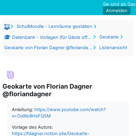
Zum Hauptinhalt
Sie sind als Ga
Anmelden
SchulMoodle - Lernräume gestalten
Geokarte
Datenbank - Vorlagen (für Gäste offen)
Geokarte von Florian Dagner @floriandagner
Listenansicht
Geokarte von Florian Dagner
@floriandagner
Abschlussbedingungen
Anleitung:
https://www.youtube.com/watch?
v=OoWo8HsFQ5M
Vorlage des Autors:
https://fdagner.notion.site/Geokarte-