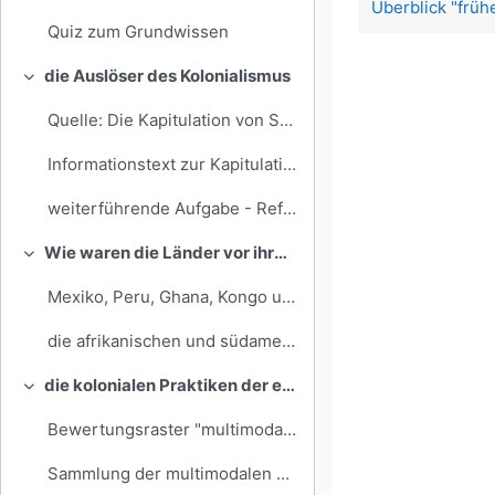
Überblick "früh
Quiz zum Grundwissen
die Auslöser des Kolonialismus
Einklappen
Quelle: Die Kapitulation von Santa Fe
Informationstext zur Kapitulation von Santa Fe
weiterführende Aufgabe - Reflexion "Recherchieren im GU"
Wie waren die Länder vor ihrer "Entdeckung" organisiert?
Einklappen
Mexiko, Peru, Ghana, Kongo und Teile des heutigen Kenia vor der Entdeckung.
die afrikanischen und südamerikanischen Großreiche vor ihrer "Entdeckung"
die kolonialen Praktiken der europäischen Staaten im Vergleich:
Einklappen
Bewertungsraster "multimodale Schulbuchseite zum Thema früher Kolonialismus"
Sammlung der multimodalen Schulbuchseiten