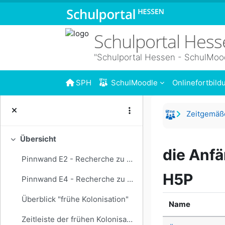
Zum Hauptinhalt
Schulportal Hes
"Schulportal Hessen - SchulMoo
SPH
SchulMoodle
Onlinefortbil
Übersicht
Einklappen
die Anfä
Pinnwand E2 - Recherche zu euren Leitfragen.
H5P
Pinnwand E4 - Recherche zu euren Leitfragen
Überblick "frühe Kolonisation"
Name
Zeitleiste der frühen Kolonisation