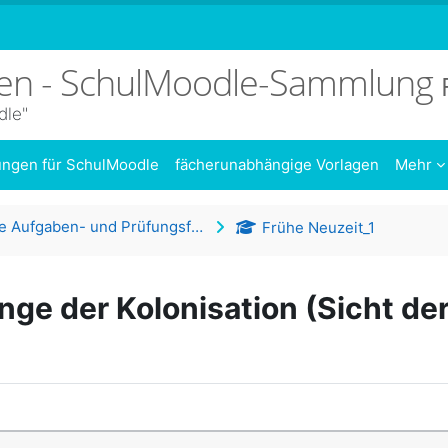
sen - SchulMoodle-Sammlung
dle"
dungen für SchulMoodle
fächerunabhängige Vorlagen
Mehr
Zeitgemäße Aufgaben- und Prüfungsformate
Frühe Neuzeit_1
nge der Kolonisation (Sicht de