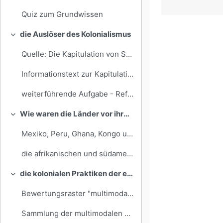
Quiz zum Grundwissen
die Auslöser des Kolonialismus
Einklappen
Quelle: Die Kapitulation von Santa Fe
Informationstext zur Kapitulation von Santa Fe
weiterführende Aufgabe - Reflexion "Recherchieren im GU"
Wie waren die Länder vor ihrer "Entdeckung" organisiert?
Einklappen
Mexiko, Peru, Ghana, Kongo und Teile des heutigen Kenia vor der Entdeckung.
die afrikanischen und südamerikanischen Großreiche vor ihrer "Entdeckung"
die kolonialen Praktiken der europäischen Staaten im Vergleich:
Einklappen
Bewertungsraster "multimodale Schulbuchseite zum Thema früher Kolonialismus"
Sammlung der multimodalen Schulbuchseiten