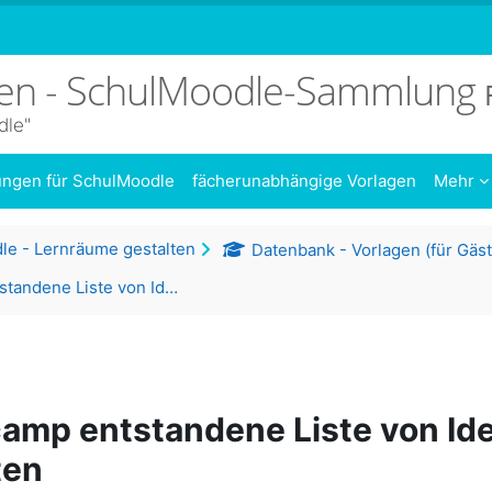
sen - SchulMoodle-Sammlung
dle"
dungen für SchulMoodle
fächerunabhängige Vorlagen
Mehr
le - Lernräume gestalten
Datenbank - Vorlagen (für Gäste o
Auf Barcamp entstandene Liste von Ideen zu den Moodle-Aktivitäten
camp entstandene Liste von Id
ten