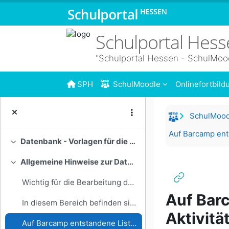
Zum Hauptinhalt
Schulportal Hes
"Schulportal Hessen - SchulMoo
SPH
SchulMoodle
Onlinefortbil
SchulMood
Datenbank - Vorlagen für die Aktivität Datenbank
Einklappen
Allgemeine Hinweise zur Datenbank
Einklappen
Wichtig für die Bearbeitung der Listenansicht!!! E...
Auf Bar
In diesem Bereich befinden sich Vorlagen für Moodl...
Aktivitä
Auf Barcamp entstandene Liste von Ideen zu den Moodle-Aktivitäten