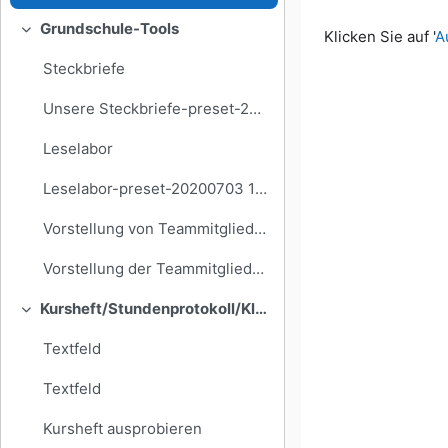
Abschlussbedi
Grundschule-Tools
Klicken Sie auf '
A
Einklappen
Steckbriefe
Unsere Steckbriefe-preset-20200702 2059
Leselabor
Leselabor-preset-20200703 1459
Vorstellung von Teammitgliedern
Vorstellung der Teammitglieder-preset-20200805 0659
Kursheft/Stundenprotokoll/Klassenbuch
Einklappen
Textfeld
Textfeld
Kursheft ausprobieren