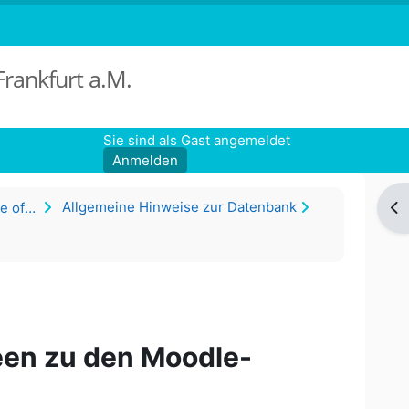
Frankfurt a.M.
Sie sind als Gast angemeldet
Anmelden
Allgemeine Hinweise zur Datenbank
Bl
ffen)
een zu den Moodle-