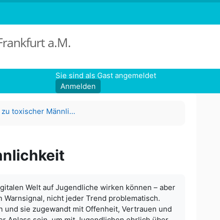
Frankfurt a.M.
Sie sind als Gast angemeldet
Anmelden
Klicksafe-Material zu toxischer Männlichkeit
nlichkeit
gitalen Welt auf Jugendliche wirken können – aber
in Warnsignal, nicht jeder Trend problematisch.
sen und sie zugewandt mit Offenheit, Vertrauen und
r Anlass sein, um mit Jugendlichen ehrlich über