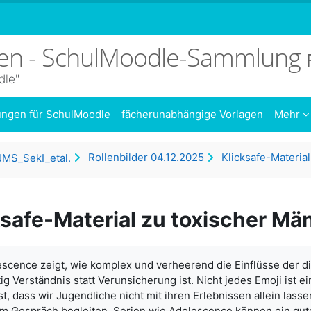
sen - SchulMoodle-Sammlung
dle"
dungen für SchulMoodle
fächerunabhängige Vorlagen
Mehr
Rollenbilder 04.12.2025
MS_SekI_etal.
ksafe-Material zu toxischer Män
ngungen
escence zeigt, wie komplex und verheerend die Einflüsse der di
ig Verständnis statt Verunsicherung ist. Nicht jedes Emoji ist e
t, dass wir Jugendliche nicht mit ihren Erlebnissen allein las
um Gespräch begleiten. Serien wie Adolescence können ein gute