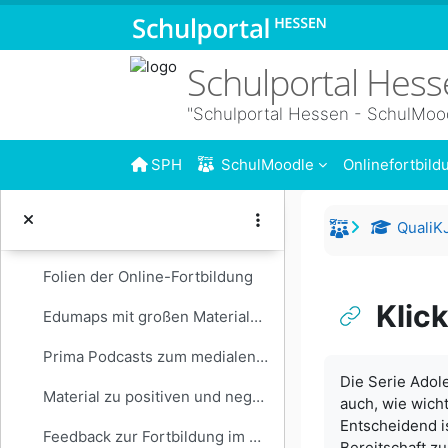
Zum Hauptinhalt
KIM-Studie 2024
Schulportal Hes
Die neue JIM-Studie ist da!
"Schulportal Hessen - SchulMoo
Die Beratungsstelle Jugend und Medien Hessen
Folien aus der Auftaktveranstaltung
SPH
SchulMoodle
Onlinefortbil
Hausaufgaben aus den Info-Mailings
QualiKJ
Medialer Alltag 20.11.2025
Einklappen
Folien der Online-Fortbildung
Klic
Edumaps mit großen Materialsammlungen
Prima Podcasts zum medialen Alltag von Kindern und Jugendlichen
Abschlussbedi
Die Serie Adol
Material zu positiven und negativen Effekten des Medialen Alltags auf queere Jugendliche
auch, wie wicht
Entscheidend is
Feedback zur Fortbildung im Befragungsportal Hessen
Bereitschaft z