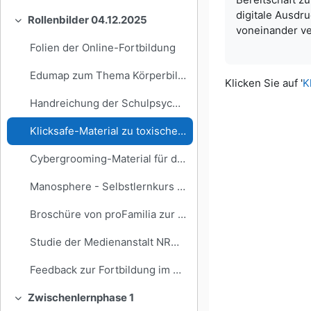
digitale Ausdr
Rollenbilder 04.12.2025
Einklappen
voneinander ve
Folien der Online-Fortbildung
Edumap zum Thema Körperbilder von Kindern und Jugendlichen
Klicken Sie auf '
K
Handreichung der Schulpsychologie
Klicksafe-Material zu toxischer Männlichkeit
Cybergrooming-Material für die Grundschule und Unterstufe
Manosphere - Selbstlernkurs des Guardian auf Englisch
Broschüre von proFamilia zur Rechtslage für Jugendliche
Studie der Medienanstalt NRW zum Thema Cybergrooming
Feedback zur Fortbildung im Befragungsportal Hessen
Zwischenlernphase 1
Einklappen