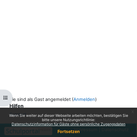
Kursindex öffnen
Sie sind als Gast angemeldet (
Anmelden
)
Hilfen
x
Support ...
Wenn Sie weiter auf dieser Webseite arbeiten möchten, bestätigen Sie
bitte unsere Nutzungsrichtlinie:
Datenschutzinformation für Gäste ohne persönliche Zugangsdaten
Impressum
|
Datenschutz
Fortsetzen