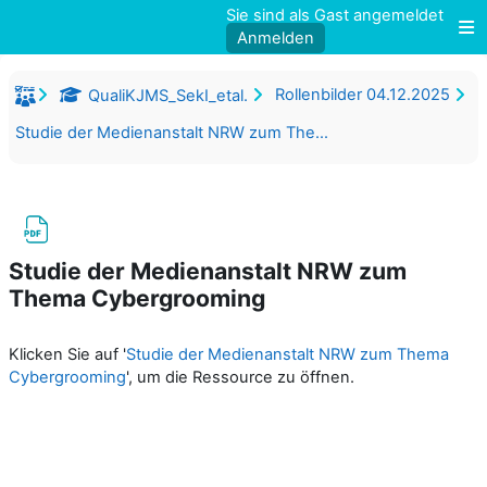
Zum Hauptinhalt
Sie sind als Gast angemeldet
Anmelden
W
Rollenbilder 04.12.2025
QualiKJMS_SekI_etal.
Studie der Medienanstalt NRW zum Thema Cybergrooming
Studie der Medienanstalt NRW zum
Thema Cybergrooming
Abschlussbedingungen
Klicken Sie auf '
Studie der Medienanstalt NRW zum Thema
Cybergrooming
', um die Ressource zu öffnen.