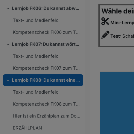
Lernjob FK06: Du kannst abwechslungsreich und spannend erzählen
Wähle de
Einklappen
Text- und Medienfeld
Mini-Lern
Kompetenzcheck FK06 zum Thema "Spannung" (4 Fragen)
Test
: Sch
Lernjob FK07: Du kannst wörtliche Rede verwenden
Einklappen
Text- und Medienfeld
Kompetenzcheck FK07 zum Thema "wörtliche Rede" (4 Fragen)
Lernjob FK08: Du kannst eine Erzählung planen
Einklappen
Text- und Medienfeld
Kompetenzcheck FK08 zum Thema "Planung" (3 Fragen)
Hier ist ein Erzählplan zum Download und Ausdrucke...
ERZÄHLPLAN