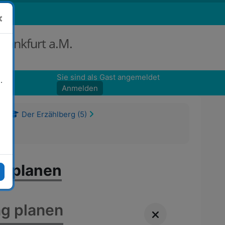
×
Frankfurt a.M.
n
Sie sind als Gast angemeldet
.
Anmelden
Der Erzählberg (5)
g planen
ng planen