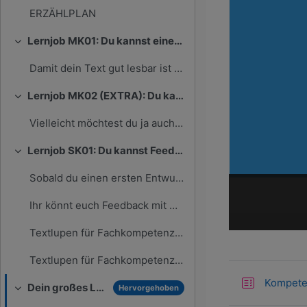
ERZÄHLPLAN
Lernjob MK01: Du kannst einen Text mit einem TVP schreiben
Einklappen
Damit dein Text gut lesbar ist und professionell a...
Lernjob MK02 (EXTRA): Du kannst einen Text formatieren
Einklappen
Vielleicht möchtest du ja auch ein paar Farben ins...
Lernjob SK01: Du kannst Feedback geben und annehmen
Einklappen
Sobald du einen ersten Entwurf für ein großes Lern...
Ihr könnt euch Feedback mit Hilfe der Textlupe geb...
Textlupen für Fachkompetenzen
Textlupen für Fachkompetenzen
Kompete
Dein großes Lernprodukt (Bewertungsbereich)
Hervorgehoben
Einklappen