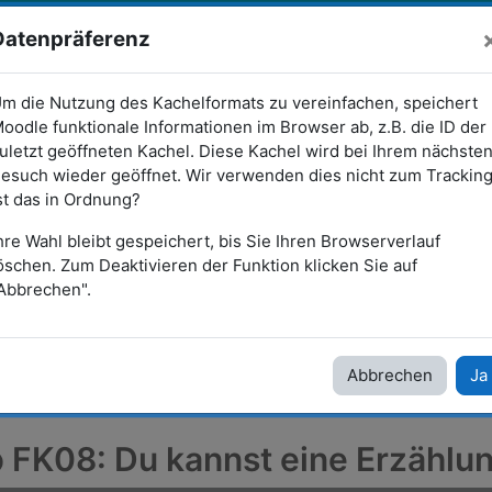
Datenpräferenz
sen - SchulMoodle-Sammlung
m die Nutzung des Kachelformats zu vereinfachen, speichert
dle"
oodle funktionale Informationen im Browser ab, z.B. die ID der
uletzt geöffneten Kachel. Diese Kachel wird bei Ihrem nächste
esuch wieder geöffnet. Wir verwenden dies nicht zum Tracking
dungen für SchulMoodle
fächerunabhängige Vorlagen
Mehr
st das in Ordnung?
hre Wahl bleibt gespeichert, bis Sie Ihren Browserverlauf
ge Praxisbeispiele
Lernland digital (für Lernende in Selbsttätigkeit)
öschen. Zum Deaktivieren der Funktion klicken Sie auf
Lernjob FK08: Du kannst eine Erzählung planen
Abbrechen".
FK08: Du kannst eine Erzählun
Abbrechen
Ja
 FK08: Du kannst eine Erzählu