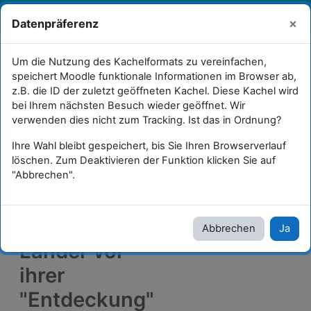
Zum Hauptinhalt
Sie sind als Gast angemeldet
×
Datenpräferenz
Anmelden
W
Zeitgemäße Aufgaben- und Prüfungsformate
Um die Nutzung des Kachelformats zu vereinfachen,
speichert Moodle funktionale Informationen im Browser ab,
Frühe Neuzeit_Trainer
z.B. die ID der zuletzt geöffneten Kachel. Diese Kachel wird
bei Ihrem nächsten Besuch wieder geöffnet. Wir
Wie waren die Länder vor ihrer "Entdeckung" organisiert?
verwenden dies nicht zum Tracking. Ist das in Ordnung?
Ihre Wahl bleibt gespeichert, bis Sie Ihren Browserverlauf
Wie waren die Länder vor ihrer
löschen. Zum Deaktivieren der Funktion klicken Sie auf
"Abbrechen".
"Entdeckung" organisiert?
Wie waren die
Abbrechen
Ja
Länder vor
ihrer
"Entdeckung"