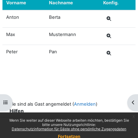
Vorname
Nachname
Konfig.
Anton
Berta
Max
Mustermann
Peter
Pan
Kursindex öffnen
Blo
Sie sind als Gast angemeldet (
Anmelden
)
Hilfen
x
Support ...
Wenn Sie weiter auf dieser Webseite arbeiten möchten, bestätigen Sie
bitte unsere Nutzungsrichtlinie:
Datenschutzinformation für Gäste ohne persönliche Zugangsdaten
Impressum
|
Datenschutz
Fortsetzen