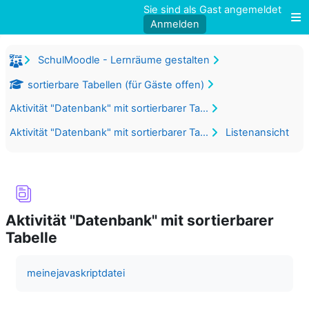
Zum Hauptinhalt
Sie sind als Gast angemeldet
Anmelden
W
SchulMoodle - Lernräume gestalten
sortierbare Tabellen (für Gäste offen)
Aktivität "Datenbank" mit sortierbarer Tabelle
Aktivität "Datenbank" mit sortierbarer Tabelle
Listenansicht
Aktivität "Datenbank" mit sortierbarer
Tabelle
Abschlussbedingungen
meinejavaskriptdatei